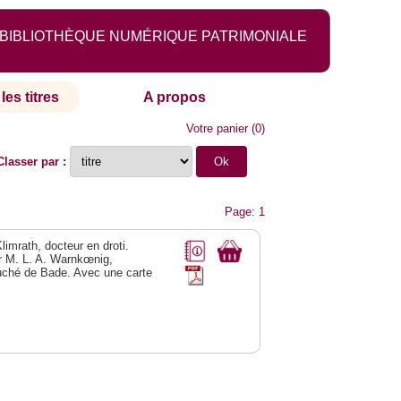
BIBLIOTHÈQUE NUMÉRIQUE PATRIMONIALE
les titres
A propos
Votre panier
(
0
)
Classer par :
Page: 1
Klimrath, docteur en droti.
ar M. L. A. Warnkœnig,
-duché de Bade. Avec une carte