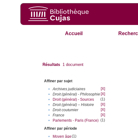
Accueil
Recherc
Résultats
1
document
Affiner par sujet
[X]
•
Archives judiciaires
[X]
•
Droit (général) - Philosophie
(1)
•
Droit (général) - Sources
[X]
•
Droit (général) – Histoire
[X]
•
Droit coutumier
[X]
•
France
(1)
•
Parlements - Paris (France)
Affiner par période
(1)
•
Moyen âge