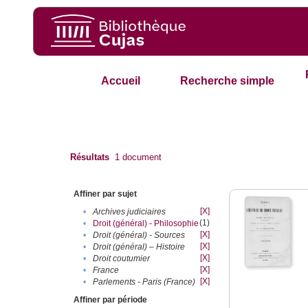
Accueil
Recherche simple
Résultats
1
document
Affiner par sujet
[X]
•
Archives judiciaires
(1)
•
Droit (général) - Philosophie
[X]
•
Droit (général) - Sources
[X]
•
Droit (général) – Histoire
[X]
•
Droit coutumier
[X]
•
France
[X]
•
Parlements - Paris (France)
Affiner par période