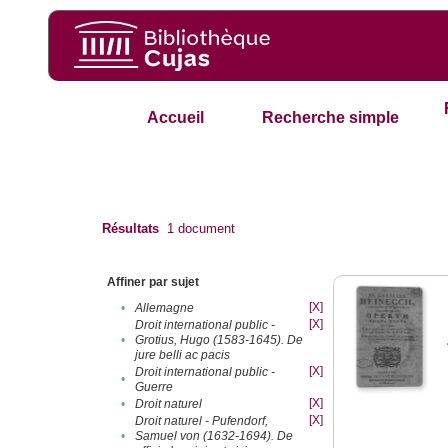
Accueil
Recherche simple
Résultats
1
document
Affiner par sujet
[X]
•
Allemagne
[X]
Droit international public -
•
Grotius, Hugo (1583-1645). De
jure belli ac pacis
[X]
Droit international public -
•
Guerre
[X]
•
Droit naturel
[X]
Droit naturel - Pufendorf,
•
Samuel von (1632-1694). De