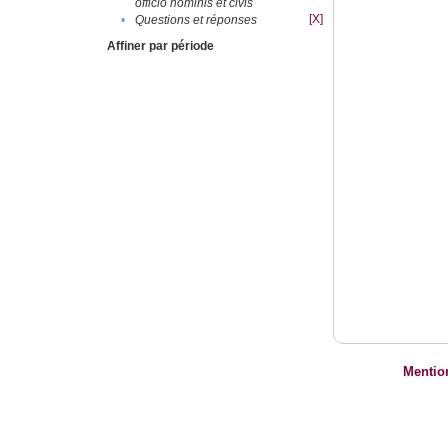
officio hominis et civis
[X]
•
Questions et réponses
Affiner par période
Mentio