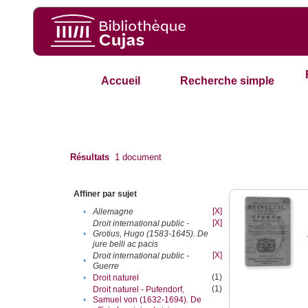
Accueil
Recherche simple
Résultats
1
document
Affiner par sujet
[X]
•
Allemagne
[X]
Droit international public -
•
Grotius, Hugo (1583-1645). De
jure belli ac pacis
[X]
Droit international public -
•
Guerre
(1)
•
Droit naturel
(1)
Droit naturel - Pufendorf,
•
Samuel von (1632-1694). De