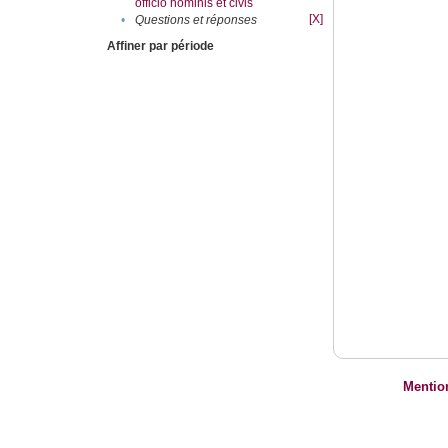
officio hominis et civis
[X]
•
Questions et réponses
Affiner par période
Mentio