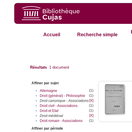
Accueil
Recherche simple
Résultats
1
document
Affiner par sujet
(1)
•
Allemagne
(1)
•
Droit (général) - Philosophie
[X]
•
Droit canonique - Associations
(1)
•
Droit civil - Associations
(1)
•
Droit et Etat
[X]
•
Droit médiéval
(1)
•
Droit romain - Associations
Affiner par période