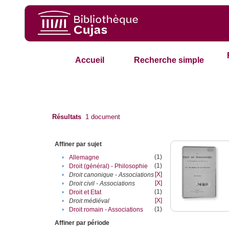
Accueil
Recherche simple
Résultats
1
document
Affiner par sujet
(1)
•
Allemagne
(1)
•
Droit (général) - Philosophie
[X]
•
Droit canonique - Associations
[X]
•
Droit civil - Associations
(1)
•
Droit et Etat
[X]
•
Droit médiéval
(1)
•
Droit romain - Associations
Affiner par période