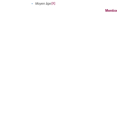
[X]
•
Moyen âge
Mentio