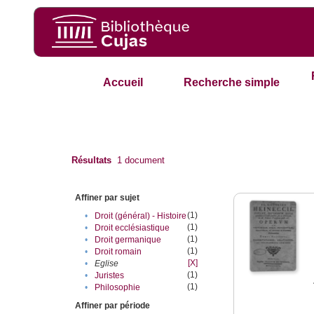
Accueil
Recherche simple
Résultats
1
document
Affiner par sujet
(1)
•
Droit (général) - Histoire
(1)
•
Droit ecclésiastique
(1)
•
Droit germanique
(1)
•
Droit romain
[X]
•
Eglise
(1)
•
Juristes
(1)
•
Philosophie
Affiner par période