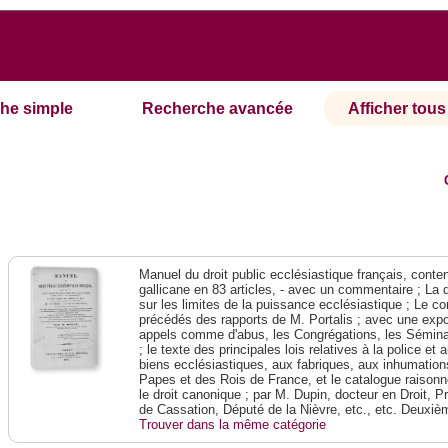
he simple
Recherche avancée
Afficher tous 
Manuel du droit public ecclésiastique français, contena
gallicane en 83 articles, - avec un commentaire ; La 
sur les limites de la puissance ecclésiastique ; Le con
précédés des rapports de M. Portalis ; avec une expos
appels comme d'abus, les Congrégations, les Séminai
; le texte des principales lois relatives à la police e
biens ecclésiastiques, aux fabriques, aux inhumations
Papes et des Rois de France, et le catalogue raison
le droit canonique ; par M. Dupin, docteur en Droit, P
de Cassation, Député de la Nièvre, etc., etc. Deuxiè
Trouver dans la même catégorie