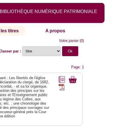
BIBLIOTHÈQUE NUMÉRIQUE PATRIMONIALE
les titres
A propos
Votre panier
(
0
)
Classer par :
Page: 1
nt : Les libertés de l'église
déclaration du clergé, de 1682,
cordat, - et sa loi organique,
ition des principes sur les
res et l'Enseignement public
t au régime des Cultes, aux
, etc. ; une chronologie des
né des principaux ouvrages sur
rocureur-général près la Cour
me édition