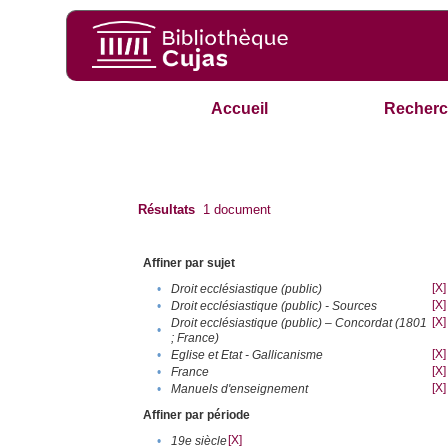
Accueil
Recherc
Résultats
1
document
Affiner par sujet
[X]
•
Droit ecclésiastique (public)
[X]
•
Droit ecclésiastique (public) - Sources
[X]
Droit ecclésiastique (public) – Concordat (1801
•
; France)
[X]
•
Eglise et Etat - Gallicanisme
[X]
•
France
[X]
•
Manuels d'enseignement
Affiner par période
[X]
•
19e siècle