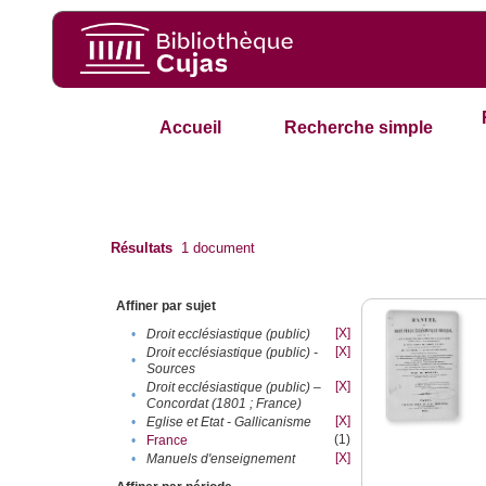
Accueil
Recherche simple
Résultats
1
document
Affiner par sujet
[X]
•
Droit ecclésiastique (public)
[X]
Droit ecclésiastique (public) -
•
Sources
[X]
Droit ecclésiastique (public) –
•
Concordat (1801 ; France)
[X]
•
Eglise et Etat - Gallicanisme
(1)
•
France
[X]
•
Manuels d'enseignement