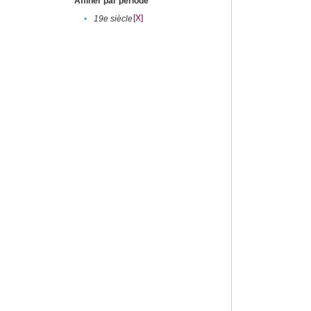
Affiner par période
[X]
•
19e siècle