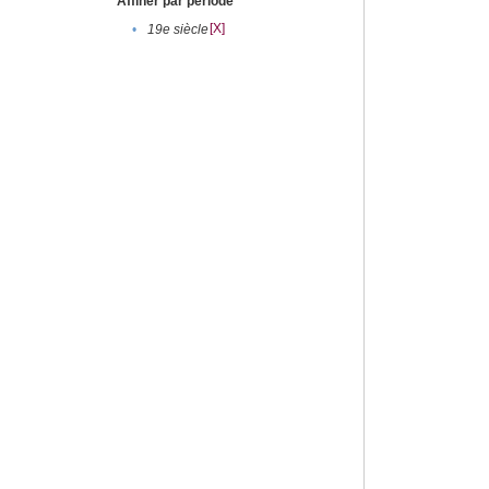
Affiner par période
[X]
•
19e siècle