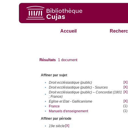
Accueil
Recherc
Résultats
1
document
Affiner par sujet
[X]
•
Droit ecclésiastique (public)
[X]
•
Droit ecclésiastique (public) - Sources
[X]
Droit ecclésiastique (public) – Concordat (1801
•
; France)
[X]
•
Eglise et Etat - Gallicanisme
(1)
•
France
(1)
•
Manuels d'enseignement
Affiner par période
[X]
•
19e siècle