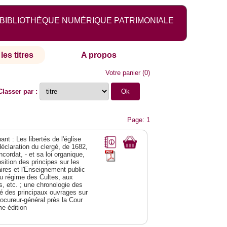
BIBLIOTHÈQUE NUMÉRIQUE PATRIMONIALE
les titres
A propos
Votre panier
(
0
)
Classer par :
Page: 1
nt : Les libertés de l'église
déclaration du clergé, de 1682,
cordat, - et sa loi organique,
ition des principes sur les
res et l'Enseignement public
t au régime des Cultes, aux
, etc. ; une chronologie des
né des principaux ouvrages sur
rocureur-général près la Cour
me édition