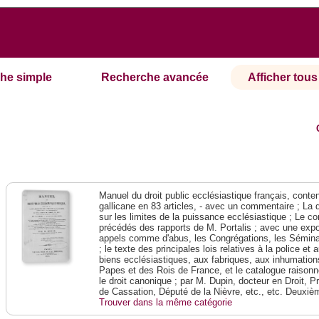
he simple
Recherche avancée
Afficher tous 
Manuel du droit public ecclésiastique français, contena
gallicane en 83 articles, - avec un commentaire ; La 
sur les limites de la puissance ecclésiastique ; Le con
précédés des rapports de M. Portalis ; avec une expos
appels comme d'abus, les Congrégations, les Séminai
; le texte des principales lois relatives à la police e
biens ecclésiastiques, aux fabriques, aux inhumations
Papes et des Rois de France, et le catalogue raison
le droit canonique ; par M. Dupin, docteur en Droit, P
de Cassation, Député de la Nièvre, etc., etc. Deuxiè
Trouver dans la même catégorie