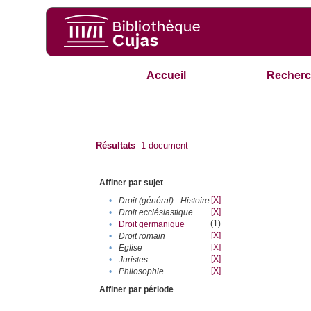
Accueil
Recherc
Résultats
1
document
Affiner par sujet
[X]
•
Droit (général) - Histoire
[X]
•
Droit ecclésiastique
(1)
•
Droit germanique
[X]
•
Droit romain
[X]
•
Eglise
[X]
•
Juristes
[X]
•
Philosophie
Affiner par période