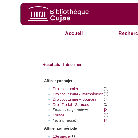
Accueil
Recherc
Résultats
1
document
Affiner par sujet
(1)
•
Droit coutumier
(1)
•
Droit coutumier - Interprétation
(1)
•
Droit coutumier – Sources
(1)
•
Droit féodal - Sources
[X]
•
Etudes comparatives
(1)
•
France
[X]
•
Paris (France)
Affiner par période
(1)
•
16e siècle