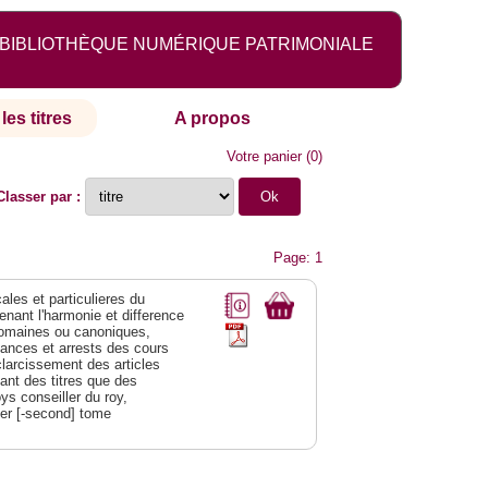
BIBLIOTHÈQUE NUMÉRIQUE PATRIMONIALE
les titres
A propos
Votre panier
(
0
)
Classer par :
Page: 1
les et particulieres du
nant l'harmonie et difference
x romaines ou canoniques,
ances et arrests des cours
sclarcissement des articles
ant des titres que des
ys conseiller du roy,
ier [-second] tome