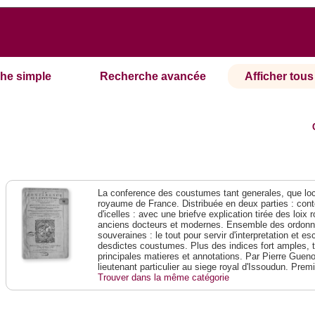
he simple
Recherche avancée
Afficher tous 
La conference des coustumes tant generales, que loca
royaume de France. Distribuée en deux parties : conte
d'icelles : avec une briefve explication tirée des loi
anciens docteurs et modernes. Ensemble des ordonn
souveraines : le tout pour servir d'interpretation et e
desdictes coustumes. Plus des indices fort amples, t
principales matieres et annotations. Par Pierre Gueno
lieutenant particulier au siege royal d'Issoudun. Prem
Trouver dans la même catégorie