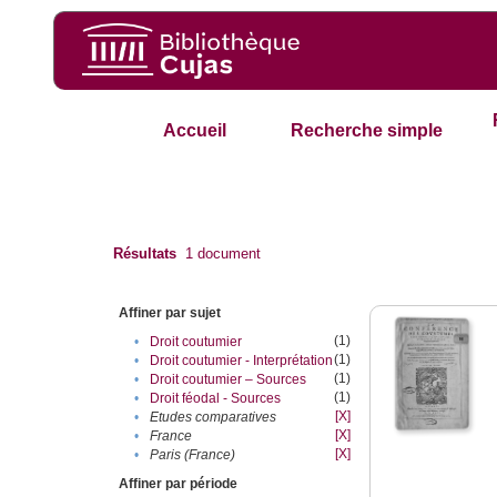
Accueil
Recherche simple
Résultats
1
document
Affiner par sujet
(1)
•
Droit coutumier
(1)
•
Droit coutumier - Interprétation
(1)
•
Droit coutumier – Sources
(1)
•
Droit féodal - Sources
[X]
•
Etudes comparatives
[X]
•
France
[X]
•
Paris (France)
Affiner par période