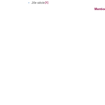
[X]
•
20e siècle
Mentio