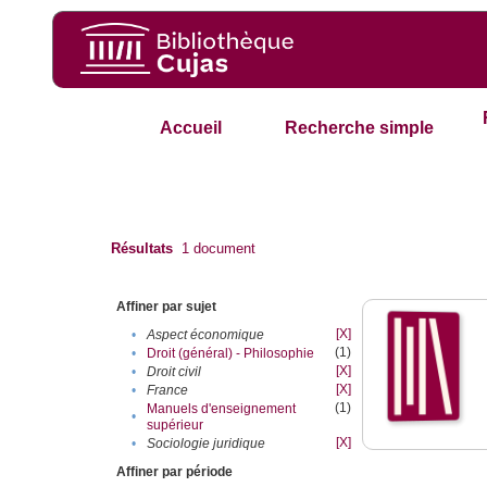
Accueil
Recherche simple
Résultats
1
document
Affiner par sujet
[X]
•
Aspect économique
(1)
•
Droit (général) - Philosophie
[X]
•
Droit civil
[X]
•
France
(1)
Manuels d'enseignement
•
supérieur
[X]
•
Sociologie juridique
Affiner par période