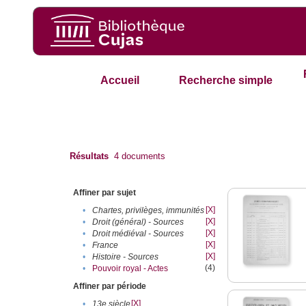
Accueil
Recherche simple
Résultats
4
documents
Affiner par sujet
[X]
•
Chartes, privilèges, immunités
[X]
•
Droit (général) - Sources
[X]
•
Droit médiéval - Sources
[X]
•
France
[X]
•
Histoire - Sources
(4)
•
Pouvoir royal - Actes
Affiner par période
[X]
•
13e siècle