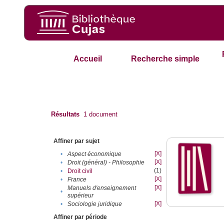
Accueil
Recherche simple
Résultats
1
document
Affiner par sujet
[X]
•
Aspect économique
[X]
•
Droit (général) - Philosophie
(1)
•
Droit civil
[X]
•
France
[X]
Manuels d'enseignement
•
supérieur
[X]
•
Sociologie juridique
Affiner par période