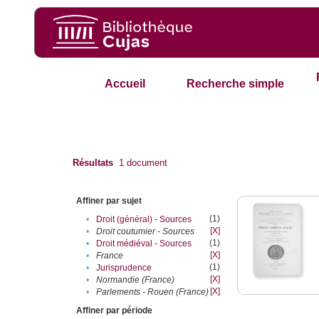
Accueil
Recherche simple
Résultats
1
document
Affiner par sujet
(1)
•
Droit (général) - Sources
[X]
•
Droit coutumier - Sources
(1)
•
Droit médiéval - Sources
[X]
•
France
(1)
•
Jurisprudence
[X]
•
Normandie (France)
[X]
•
Parlements - Rouen (France)
Affiner par période