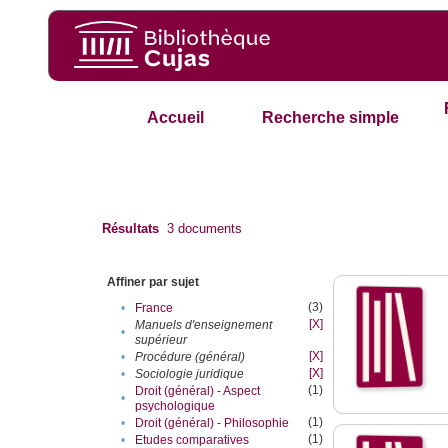
Accueil
Recherche simple
Résultats
3
documents
Affiner par sujet
(3)
•
France
[X]
Manuels d'enseignement
•
supérieur
[X]
•
Procédure (général)
[X]
•
Sociologie juridique
(1)
Droit (général) - Aspect
•
psychologique
(1)
•
Droit (général) - Philosophie
(1)
•
Etudes comparatives