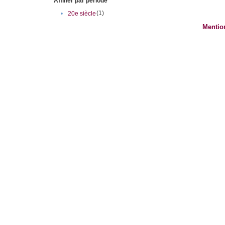
Affiner par période
(1)
•
20e siècle
Mentio