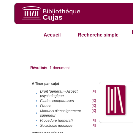
Accueil
Recherche simple
Résultats
1
document
Affiner par sujet
[X]
Droit (général) - Aspect
•
psychologique
[X]
•
Etudes comparatives
[X]
•
France
[X]
Manuels d'enseignement
•
supérieur
[X]
•
Procédure (général)
[X]
•
Sociologie juridique