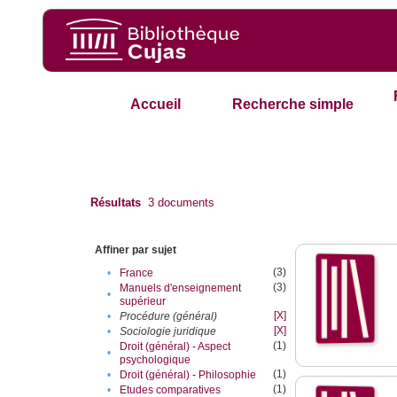
Accueil
Recherche simple
Résultats
3
documents
Affiner par sujet
(3)
•
France
(3)
Manuels d'enseignement
•
supérieur
[X]
•
Procédure (général)
[X]
•
Sociologie juridique
(1)
Droit (général) - Aspect
•
psychologique
(1)
•
Droit (général) - Philosophie
(1)
•
Etudes comparatives