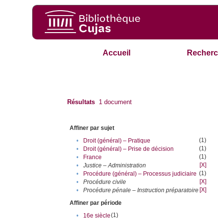
Accueil
Recherc
Résultats
1
document
Affiner par sujet
(1)
•
Droit (général) – Pratique
(1)
•
Droit (général) – Prise de décision
(1)
•
France
[X]
•
Justice – Administration
(1)
•
Procédure (général) – Processus judiciaire
[X]
•
Procédure civile
[X]
•
Procédure pénale – Instruction préparatoire
Affiner par période
(1)
•
16e siècle