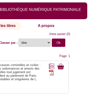
BIBLIOTHÈQUE NUMÉRIQUE PATRIMONIALE
les titres
A propos
Votre panier
(
0
)
Classer par :
Page: 1
 causes criminelles et civiles :
es ordonnances et arrests des
lles tout jugement est
dent au parlement de Paris.
notables et singulieres de L.