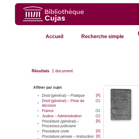
Accueil
Recherche simple
Résultats
1
document
Affiner par sujet
[X]
•
Droit (général) – Pratique
(1)
Droit (général) – Prise de
•
décision
(1)
•
France
(1)
•
Justice – Administration
[X]
Procédure (général) –
•
Processus judiciaire
[X]
•
Procédure civile
[X]
Procédure pénale – Instruction
•