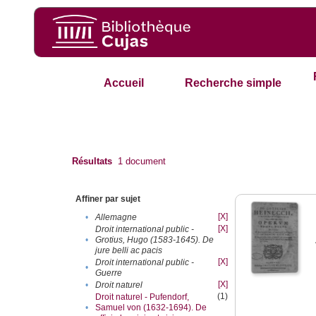
Accueil
Recherche simple
Résultats
1
document
Affiner par sujet
[X]
•
Allemagne
[X]
Droit international public -
•
Grotius, Hugo (1583-1645). De
jure belli ac pacis
[X]
Droit international public -
•
Guerre
[X]
•
Droit naturel
(1)
Droit naturel - Pufendorf,
•
Samuel von (1632-1694). De