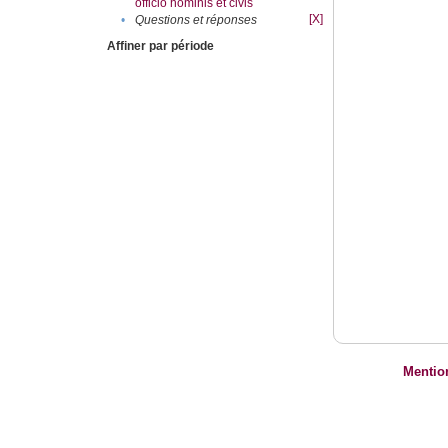
officio hominis et civis
[X]
•
Questions et réponses
Affiner par période
Mentio