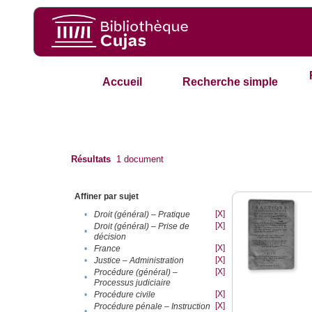
Accueil
Recherche simple
Résultats
1
document
Affiner par sujet
[X]
•
Droit (général) – Pratique
[X]
Droit (général) – Prise de
•
décision
[X]
•
France
[X]
•
Justice – Administration
[X]
Procédure (général) –
•
Processus judiciaire
[X]
•
Procédure civile
[X]
Procédure pénale – Instruction
•