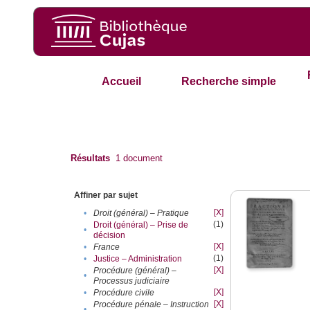
Accueil
Recherche simple
Résultats
1
document
Affiner par sujet
[X]
•
Droit (général) – Pratique
(1)
Droit (général) – Prise de
•
décision
[X]
•
France
(1)
•
Justice – Administration
[X]
Procédure (général) –
•
Processus judiciaire
[X]
•
Procédure civile
[X]
Procédure pénale – Instruction
•