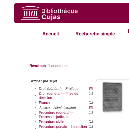
Accueil
Recherche simple
Résultats
1
document
Affiner par sujet
[X]
•
Droit (général) – Pratique
(1)
Droit (général) – Prise de
•
décision
(1)
•
France
[X]
•
Justice – Administration
(1)
Procédure (général) –
•
Processus judiciaire
(1)
•
Procédure civile
(1)
Procédure pénale – Instruction
•