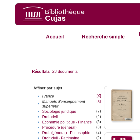
Accueil
Recherche simple
Résultats
23
documents
Affiner par sujet
[X]
•
France
[X]
Manuels d'enseignement
•
supérieur
(7)
•
Sociologie juridique
(4)
•
Droit civil
(3)
•
Economie politique - Finance
(3)
•
Procédure (général)
(2)
•
Droit (général) - Philosophie
(2)
•
Droit civil - Patrimoine