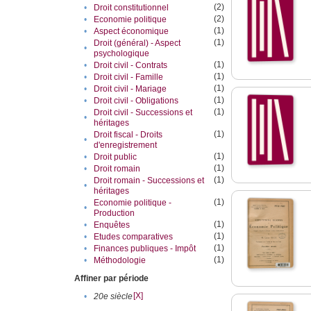
(2)
•
Droit constitutionnel
(2)
•
Economie politique
(1)
•
Aspect économique
(1)
Droit (général) - Aspect
•
psychologique
(1)
•
Droit civil - Contrats
(1)
•
Droit civil - Famille
(1)
•
Droit civil - Mariage
(1)
•
Droit civil - Obligations
(1)
Droit civil - Successions et
•
héritages
(1)
Droit fiscal - Droits
•
d'enregistrement
(1)
•
Droit public
(1)
•
Droit romain
(1)
Droit romain - Successions et
•
héritages
(1)
Economie politique -
•
Production
(1)
•
Enquêtes
(1)
•
Etudes comparatives
(1)
•
Finances publiques - Impôt
(1)
•
Méthodologie
Affiner par période
[X]
•
20e siècle