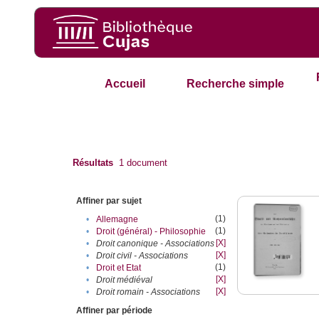
Accueil
Recherche simple
Résultats
1
document
Affiner par sujet
(1)
•
Allemagne
(1)
•
Droit (général) - Philosophie
[X]
•
Droit canonique - Associations
[X]
•
Droit civil - Associations
(1)
•
Droit et Etat
[X]
•
Droit médiéval
[X]
•
Droit romain - Associations
Affiner par période