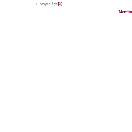
[X]
•
Moyen âge
Mentio