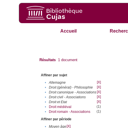
Accueil
Recherc
Résultats
1
document
Affiner par sujet
[X]
•
Allemagne
[X]
•
Droit (général) - Philosophie
[X]
•
Droit canonique - Associations
[X]
•
Droit civil - Associations
[X]
•
Droit et Etat
(1)
•
Droit médiéval
(1)
•
Droit romain - Associations
Affiner par période
[X]
•
Moyen âge