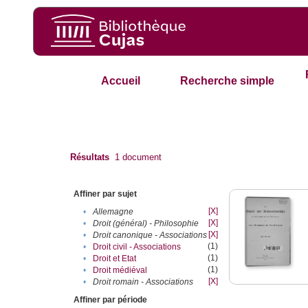
Accueil
Recherche simple
Résultats
1
document
Affiner par sujet
[X]
•
Allemagne
[X]
•
Droit (général) - Philosophie
[X]
•
Droit canonique - Associations
(1)
•
Droit civil - Associations
(1)
•
Droit et Etat
(1)
•
Droit médiéval
[X]
•
Droit romain - Associations
Affiner par période