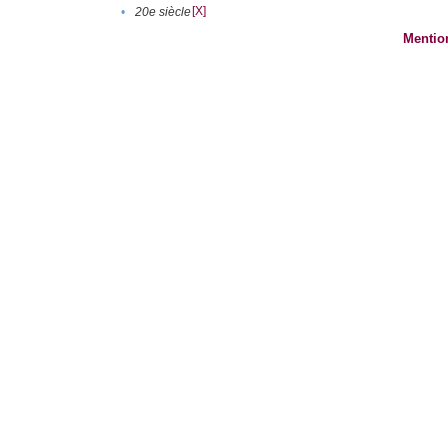
[X]
•
20e siècle
Mentio