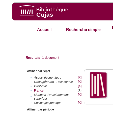
Accueil
Recherche simple
Résultats
1
document
Affiner par sujet
[X]
•
Aspect économique
[X]
•
Droit (général) - Philosophie
[X]
•
Droit civil
(1)
•
France
[X]
Manuels d'enseignement
•
supérieur
[X]
•
Sociologie juridique
Affiner par période