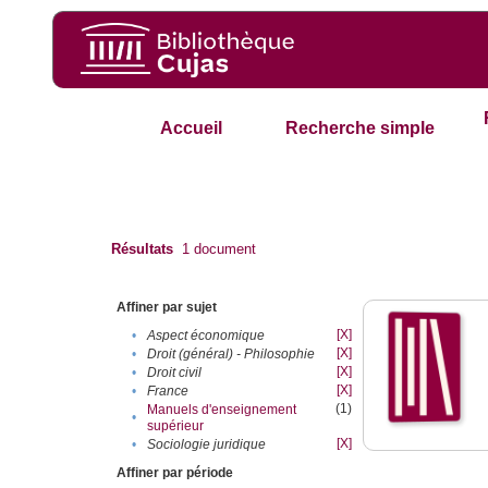
Accueil
Recherche simple
Résultats
1
document
Affiner par sujet
[X]
•
Aspect économique
[X]
•
Droit (général) - Philosophie
[X]
•
Droit civil
[X]
•
France
(1)
Manuels d'enseignement
•
supérieur
[X]
•
Sociologie juridique
Affiner par période