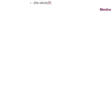
[X]
•
20e siècle
Mentio