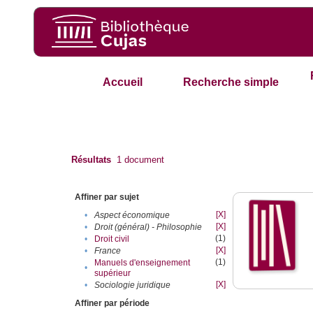
Accueil
Recherche simple
Résultats
1
document
Affiner par sujet
[X]
•
Aspect économique
[X]
•
Droit (général) - Philosophie
(1)
•
Droit civil
[X]
•
France
(1)
Manuels d'enseignement
•
supérieur
[X]
•
Sociologie juridique
Affiner par période