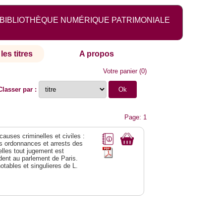
BIBLIOTHÈQUE NUMÉRIQUE PATRIMONIALE
les titres
A propos
Votre panier
(
0
)
Classer par :
Page: 1
 causes criminelles et civiles :
es ordonnances et arrests des
lles tout jugement est
dent au parlement de Paris.
notables et singulieres de L.