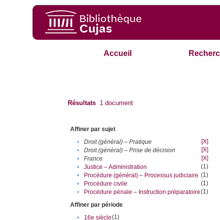
Accueil
Recherc
Résultats
1
document
Affiner par sujet
[X]
•
Droit (général) – Pratique
[X]
•
Droit (général) – Prise de décision
[X]
•
France
(1)
•
Justice – Administration
(1)
•
Procédure (général) – Processus judiciaire
(1)
•
Procédure civile
(1)
•
Procédure pénale – Instruction préparatoire
Affiner par période
(1)
•
16e siècle