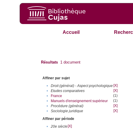
Accueil
Recherc
Résultats
1
document
Affiner par sujet
[X]
•
Droit (général) - Aspect psychologique
[X]
•
Etudes comparatives
(1)
•
France
(1)
•
Manuels d'enseignement supérieur
[X]
•
Procédure (général)
[X]
•
Sociologie juridique
Affiner par période
[X]
•
20e siècle