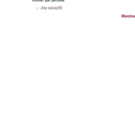
Affiner par période
[X]
•
20e siècle
Mentio