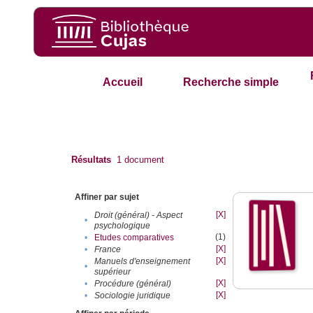
Accueil
Recherche simple
Résultats
1
document
Affiner par sujet
[X]
Droit (général) - Aspect
•
psychologique
(1)
•
Etudes comparatives
[X]
•
France
[X]
Manuels d'enseignement
•
supérieur
[X]
•
Procédure (général)
[X]
•
Sociologie juridique