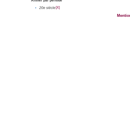
Affiner par période
[X]
•
20e siècle
Mentio