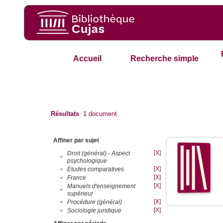
Accueil
Recherche simple
Résultats
1
document
Affiner par sujet
[X]
Droit (général) - Aspect
•
psychologique
[X]
•
Etudes comparatives
[X]
•
France
[X]
Manuels d'enseignement
•
supérieur
[X]
•
Procédure (général)
[X]
•
Sociologie juridique