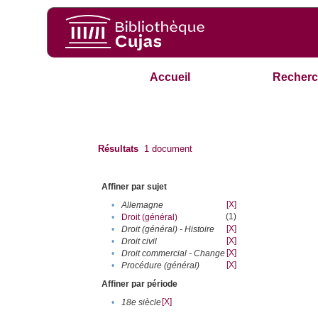
Accueil
Recherc
Résultats
1
document
Affiner par sujet
[X]
•
Allemagne
(1)
•
Droit (général)
[X]
•
Droit (général) - Histoire
[X]
•
Droit civil
[X]
•
Droit commercial - Change
[X]
•
Procédure (général)
Affiner par période
[X]
•
18e siècle