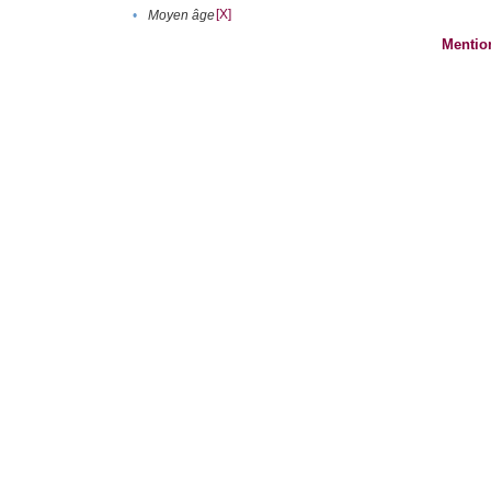
[X]
•
Moyen âge
Mentio