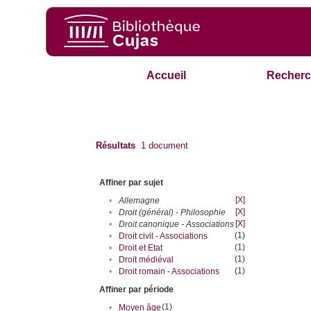
Accueil
Recherc
Résultats
1
document
Affiner par sujet
[X]
•
Allemagne
[X]
•
Droit (général) - Philosophie
[X]
•
Droit canonique - Associations
(1)
•
Droit civil - Associations
(1)
•
Droit et Etat
(1)
•
Droit médiéval
(1)
•
Droit romain - Associations
Affiner par période
(1)
•
Moyen âge