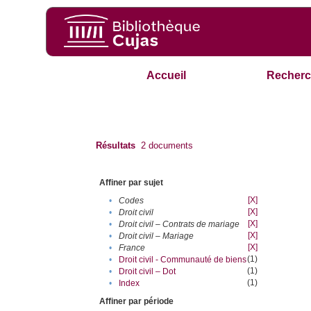
Accueil
Recherc
Résultats
2
documents
Affiner par sujet
[X]
•
Codes
[X]
•
Droit civil
[X]
•
Droit civil – Contrats de mariage
[X]
•
Droit civil – Mariage
[X]
•
France
(1)
•
Droit civil - Communauté de biens
(1)
•
Droit civil – Dot
(1)
•
Index
Affiner par période