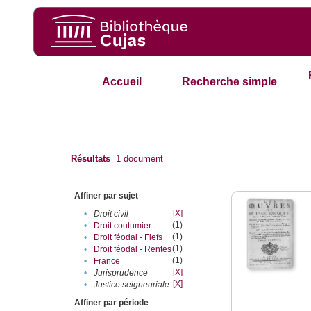
Accueil
Recherche simple
Résultats
1
document
Affiner par sujet
[X]
•
Droit civil
(1)
•
Droit coutumier
(1)
•
Droit féodal - Fiefs
(1)
•
Droit féodal - Rentes
(1)
•
France
[X]
•
Jurisprudence
[X]
•
Justice seigneuriale
Affiner par période