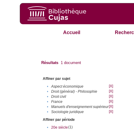
Accueil
Recherc
Résultats
1
document
Affiner par sujet
[X]
•
Aspect économique
[X]
•
Droit (général) - Philosophie
[X]
•
Droit civil
[X]
•
France
[X]
•
Manuels d'enseignement supérieur
[X]
•
Sociologie juridique
Affiner par période
(1)
•
20e siècle