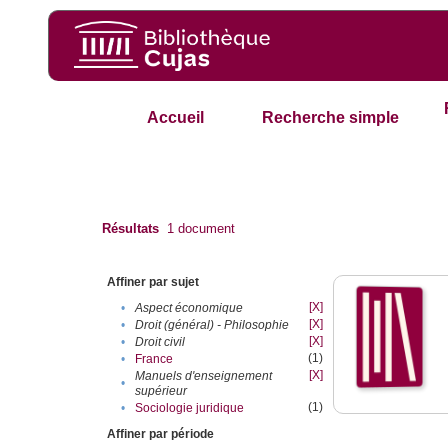
Accueil
Recherche simple
Résultats
1
document
Affiner par sujet
[X]
•
Aspect économique
[X]
•
Droit (général) - Philosophie
[X]
•
Droit civil
(1)
•
France
[X]
Manuels d'enseignement
•
supérieur
(1)
•
Sociologie juridique
Affiner par période