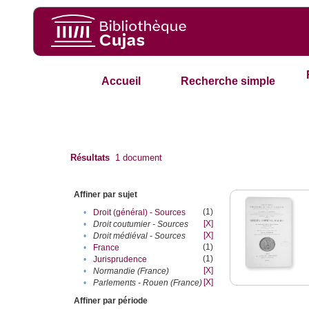
Accueil
Recherche simple
Résultats
1
document
Affiner par sujet
(1)
•
Droit (général) - Sources
[X]
•
Droit coutumier - Sources
[X]
•
Droit médiéval - Sources
(1)
•
France
(1)
•
Jurisprudence
[X]
•
Normandie (France)
[X]
•
Parlements - Rouen (France)
Affiner par période