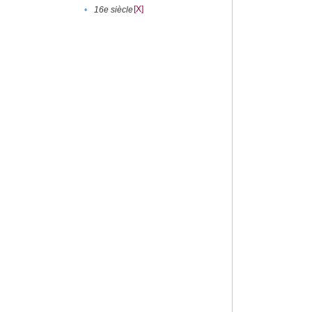
[X]
•
16e siècle