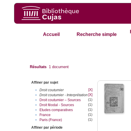
Accueil
Recherche simple
Résultats
1
document
Affiner par sujet
[X]
•
Droit coutumier
[X]
•
Droit coutumier - Interprétation
(1)
•
Droit coutumier – Sources
(1)
•
Droit féodal - Sources
(1)
•
Etudes comparatives
(1)
•
France
(1)
•
Paris (France)
Affiner par période