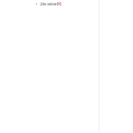
[X]
•
16e siècle