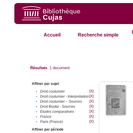
Accueil
Recherche simple
Résultats
1
document
Affiner par sujet
[X]
•
Droit coutumier
[X]
•
Droit coutumier - Interprétation
[X]
•
Droit coutumier – Sources
[X]
•
Droit féodal - Sources
[X]
•
Etudes comparatives
[X]
•
France
[X]
•
Paris (France)
Affiner par période