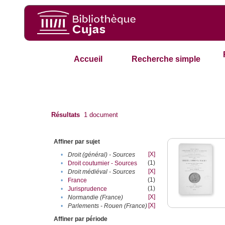
Accueil
Recherche simple
Résultats
1
document
Affiner par sujet
[X]
•
Droit (général) - Sources
(1)
•
Droit coutumier - Sources
[X]
•
Droit médiéval - Sources
(1)
•
France
(1)
•
Jurisprudence
[X]
•
Normandie (France)
[X]
•
Parlements - Rouen (France)
Affiner par période