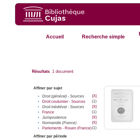
Accueil
Recherche simple
Résultats
1
document
Affiner par sujet
[X]
•
Droit (général) - Sources
(1)
•
Droit coutumier - Sources
[X]
•
Droit médiéval - Sources
(1)
•
France
[X]
•
Jurisprudence
[X]
•
Normandie (France)
(1)
•
Parlements - Rouen (France)
Affiner par période